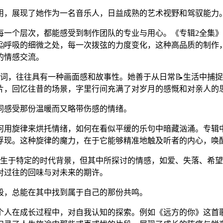
用，展现了她作为一名音乐人，日益成熟的艺术视野和驾驭能力
每一个层次，都能感受到制作团队的专业与用心。《专辑2全集
🤔呼吸的细微之处，每一次拨弦的力度变化，这种高品质的制作
的情感交流。
词，往往具有一种画面感和故事性。她善于从日常📝生活中捕
片，回忆往昔的场景，字里行间充满了对岁月的感慨和对亲人的
同感受那份温暖而又略带伤感的情绪。
如何用旋律来烘托情绪，如何在看似平缓的乐句中暗藏汹涌。专辑
浮现。这种旋律的魔力，在于它能够精准地触及听者的内心，唤
诞生于特定的时代背景，但其中所探讨的情感，如爱、失落、希
对过往的回味与对未来的期许。
段，总能在其中找到属于自己的那份共鸣。
个人在成长过程中，对自我认知的探索。例如《远方的你》这首