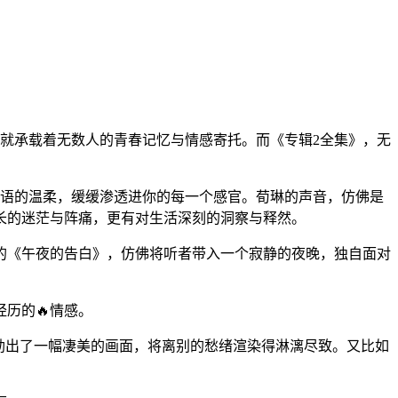
身就承载着无数人的青春记忆与情感寄托。而《专辑2全集》，无
耳语的温柔，缓缓渗透进你的每一个感官。荀琳的声音，仿佛是
长的迷茫与阵痛，更有对生活深刻的洞察与释然。
的《午夜的告白》，仿佛将听者带入一个寂静的夜晚，独自面对
历的🔥情感。
勒出了一幅凄美的画面，将离别的愁绪渲染得淋漓尽致。又比如