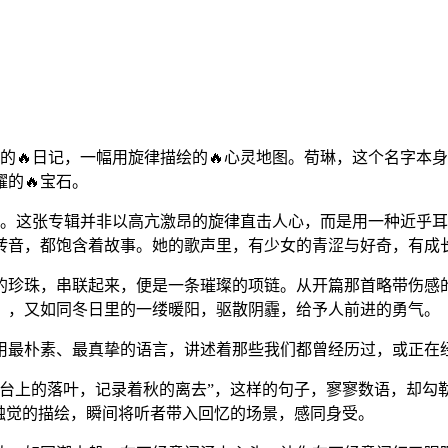
的🔥日记，一幅用旋律描绘的🔥心灵地图。荀琳，这个名字本
的🔥宝石。
围。这张专辑并非以高亢激昂的旋律直击人心，而是用一种近乎
转音，都饱含着故事。她的歌声里，有少女的青涩与好奇，有成
的珍珠，串联起来，便是一条璀璨的项链。从开篇那首略带伤感
》，又如同冬日里的一缕暖阳，驱散阴霾，给予人前进的勇气。
用最朴素、最真挚的语言，讲述着那些我们都曾经历过，或正在经
窗台上的落叶，记录着秋的离去”，这样的句子，寥寥数语，却勾
触觉的描绘，瞬间将听者带入回忆的场景，感同身受。