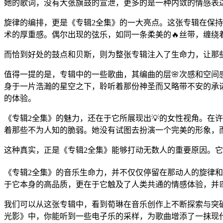
她的歌词，没有大张旗鼓的宣泄，更多的是一种内敛的情感表
旋律的编排，更是《专辑2全集》的一大亮点。这张专辑在保持
术的厚重感。偶尔出现的弦乐，如同一条柔美的🔥丝带，缠绕
而恰到好处的鼓点和贝斯，则为整张专辑注入了生命力，让那
值得一提的是，专辑中的一些歌曲，其编曲的层🌸次感和空
身于一片浩瀚的星空之下，聆听着那份神圣而又略带不安的承
的体验。
《专辑2全集》的魅力，还在于它所展现出💡的女性视角。在
着那些不为人知的脆弱。她没有试图去扮演一个完美的形象，
这种真实，正是《专辑2全集》能够打动无数人的重要原因。
《专辑2全集》的音乐生命力，并不仅仅停留在那动人的旋律
于它本身的高品质，更在于它触及了人类共通的情感体验，并
我们可以从这张专辑中，看到荀琳在音乐创作上不断探索与突
光影》中，你能听到一些电子乐的采样，为歌曲增添了一抹现