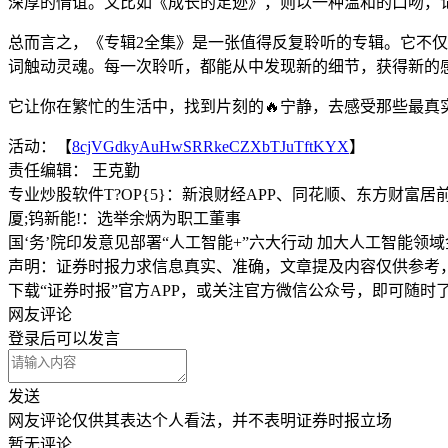
深厚的情谊。又比如《成长的足迹》，则以一种温和的口吻，
总而言之，《专辑2全集》是一张值得反复聆听的专辑。它不仅
词触动灵魂。每一次聆听，都能从中发现新的细节，获得新的
它让你在繁忙的生活中，找到片刻的🔥宁静，去感受那些最真
活动：【
8cjVGdkyAuHwSRRkeCZXbTJuTftKYX
】
责任编辑： 王克勤
专业炒股软件T?OP{5}：新浪财经APP、同花顺、东方财富居
厦;钨新能!：选举余炳为职工董事
国‘务’院印发意见部署“人工智能+”六大行动 加大人工智能领
声明：证券时报力求信息真实、准确，文章提及内容仅供参考
下载“证券时报”官方APP，或关注官方微信公众号，即可随
网友评论
登录
后可以发言
发送
网友评论仅供其表达个人看法，并不表明证券时报立场
暂无评论