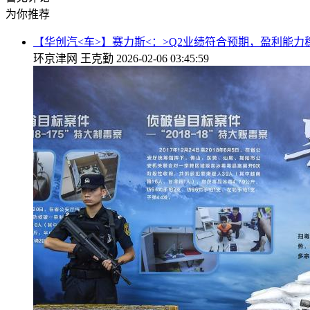
为你推荐
【华创汽<车>】赛力斯<：>Q2业绩符合预期，盈利能力
环京津网
王克勤
2026-02-06 03:45:59