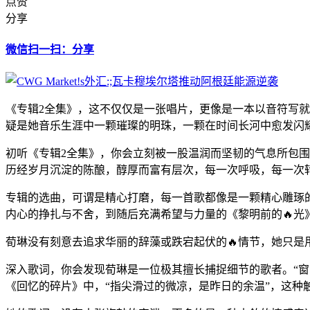
点赞
分享
微信扫一扫：分享
《专辑2全集》，这不仅仅是一张唱片，更像是一本以音符写就
疑是她音乐生涯中一颗璀璨的明珠，一颗在时间长河中愈发闪耀
初听《专辑2全集》，你会立刻被一股温润而坚韧的气息所包
历经岁月沉淀的陈酿，醇厚而富有层次，每一次呼吸，每一次
专辑的选曲，可谓是精心打磨，每一首歌都像是一颗精心雕琢
内心的挣扎与不舍，到随后充满希望与力量的《黎明前的🔥光
荀琳没有刻意去追求华丽的辞藻或跌宕起伏的🔥情节，她只是
深入歌词，你会发现荀琳是一位极其擅长捕捉细节的歌者。“
《回忆的碎片》中，“指尖滑过的微凉，是昨日的余温”，这种