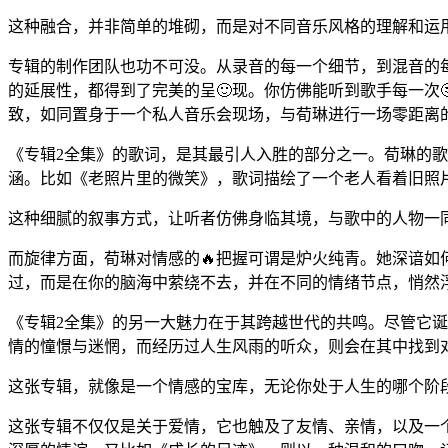
这种融合，并非简单的堆砌，而是对不同音乐风格的理解和运
专辑的制作团队也功不可没。从录音的每一个细节，到混音的
的延展性，都得到了完美的呈🙂现。你仿佛能听到歌手每一次
致，如同置身于一个私人音乐会现场，与荀琳进行一场零距离
《专辑2全集》的歌词，是其最引人入胜的部分之一。荀琳的歌
涵。比如《老照片里的微笑》，歌词描绘了一个老人看着旧照
这种细腻的叙事方式，让听者仿佛身临其境，与歌中的人物一
而旋律方面，荀琳对情感的🔥把握可谓是炉火纯青。她深谙
过，而是在你的脑海中萦绕不去，并在不同的情绪节点，悄然
《专辑2全集》的另一大魅力在于其跨越世代的共鸣。尽管它
情的憧憬与迷惘，而经历过人生风雨的听众，则会在其中找到
这张专辑，就像是一个情感的宝库，无论你处于人生的哪个阶
这张专辑不仅仅是关于爱情，它也触及了友情、亲情，以及一