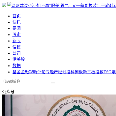
首页
快讯
要闻
股市
新股
信披+
公司
港美股
数据
基金
金融
视听
评论
专题
产经
创投
科创板
新三板
投教
ESG
滚
公众号