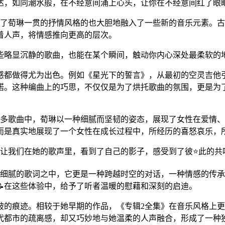
达，如同潮水般，在不经意间涌上心头，让你在不经意间红了眼
了荀琳一贯的抒情风格的也大胆地融入了一些新的音乐元素。古
着人声，将情感推向更高的层次。
些略显沉静的歌曲，也能在某个瞬间，触动你内心深处最柔软的地
间感都做得尤为出色。例如《星光下的誓言》，从最初的空灵吉他
诺。这种编曲上的巧思，不仅仅是为了烘托歌曲的氛围，更是为
许多歌曲中，荀琳以一种细腻而坚韧的姿态，展现了女性在爱情
而是真实地展现了一个女性在成长过程中，所经历的喜怒哀乐，
它让我们在她的歌声里，看到了自己的影子，感受到了彼⭐此的共
和细腻的歌词之中，它更是一种跨越时空的对话，一种情感的传
在这些体验中，给予了听者温暖的慰藉和深刻的启迪。
破的痕迹。相较于她早期的作品，《专辑2全集》在音乐风格上
代都市的疏离感，却又巧妙地与她温柔的人声融合，形成了一种