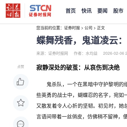
首页
快讯
要闻
股市
您当前的位置：
证券时报
>
公司
>
正文
蝶舞残香，鬼道凌云：
来源：证券时报网
作者：水均益
2026-02-06 
寂静深处的破茧：从哀伤到决绝
点赞
鬼杀队，一个在黑暗中守护黎明的组
些英勇的战士中，蝴蝶忍的名字，宛如
又散发着令人心折的坚韧。初见时，她总
言语间带着一丝俏皮，仿佛稍不留神，