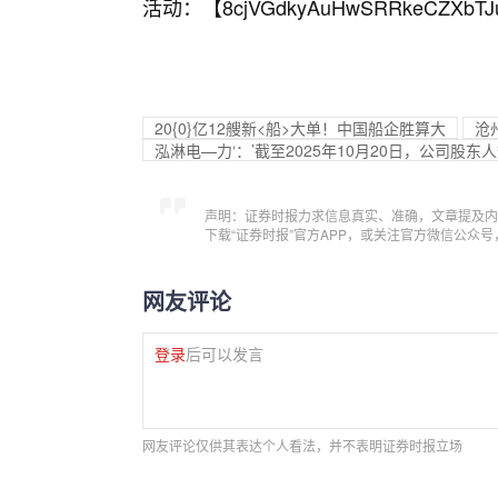
活动：【
8cjVGdkyAuHwSRRkeCZXbTJ
20{0}亿12艘新<船>大单！中国船企胜算大
沧
泓淋电—力‘：’截至2025年10月20日，公司股东人
声明：证券时报力求信息真实、准确，文章提及内
下载“证券时报”官方APP，或关注官方微信公众
网友评论
登录
后可以发言
网友评论仅供其表达个人看法，并不表明证券时报立场