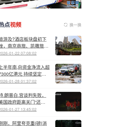
热点
视频
换一换
旅游及?酒店板块盘初下
挫，南京商旅、凯撒旅业
触及跌停
2026-01-22 07:08:02
上半年南,向资金净流入超
7300亿港元 持续坚定加
仓港股 成交占比超40%
2026-01-28 01:37:02
特.朗普白.宫谈判失败，
美国政府距离关门“还有
一天多”，金价突破3800
2026-01-27 13:45:02
美元
刚刚，阿里夸克重{磅}消