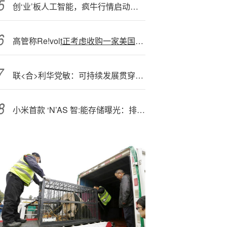
创‘业’板人工智能，疯牛行情启动？光模块集体飙涨，高“光”159363单日暴拉近8%，轰出天量新高！
高管称Re!vol
t正考虑收购一家美国银行，推进全球扩张
联<合>利华党敏：可持续发展贯穿在公司的DNA当中
小米首款 ‘N’AS 智:能存储曝光：排期和小米 17 Ultra 差不多，兼容 2.5/3.5 英寸 SATA 硬盘