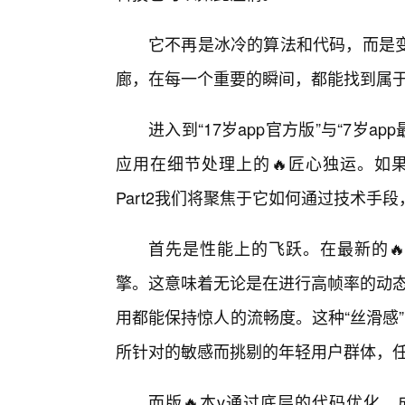
它不再是冰冷的算法和代码，而是变
廊，在每一个重要的瞬间，都能找到属
进入到“17岁app官方版”与“7岁
应用在细节处理上的🔥匠心独运。如果
Part2我们将聚焦于它如何通过技术手
首先是性能上的飞跃。在最新的🔥
擎。这意味着无论是在进行高帧率的动态
用都能保持惊人的流畅度。这种“丝滑感”
所针对的敏感而挑剔的年轻用户群体，
而版🔥本v通过底层的代码优化