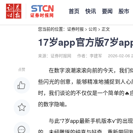
首页
快讯
要闻
股市
您当前的位置：
证券时报
>
公司
>
正文
17岁app官方版7岁a
来源：证券时报网
作者：李建军
2026-02-06 
在数字浪潮滚滚向前的今天，我们
点赞
些闪光的创意，能够精准地捕捉到人心底
时，我们谈论的不仅仅是一个简单的🔥
的数字隐喻。
与此“7岁app最新手机版本v”
的、未经雕琢的纯真与好奇，重新带回