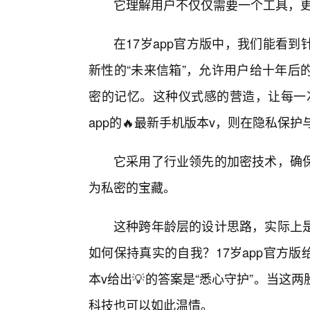
它理解用户不仅仅需要一个工具，
在17岁app官方版中，我们能看
新性的“未来信箱”，允许用户给十年后
密的记忆。这种仪式感的营造，让每一次
app的🔥最新手机版本v，则在隐私保护
它采用了行业领先的加密技术，确
为私密的宝藏。
这种跨年龄层的设计思路，实际上
如何保持真实的自我？17岁app官方版
本v给出💡的答案是“悉心守护”。当
科技也可以如此温情。