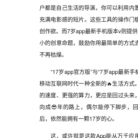
户都是自己生活的导演。你可以利用内置
充满电影感的短片。这些工具的操作门
创作欲。而7岁app最新手机版本v则提
小的创意命题，鼓励你用最简单的方式
不再枯燥。
“17岁app官方版”与“7岁app
移动互联网时代一种全新的🔥生活方式
的速度、更强的算力，更应是回过头来
向成😎年的路上，偶尔能停下脚步，
后，依然能拥有一颗17岁的心。
这，或许就是这款App能从万千应