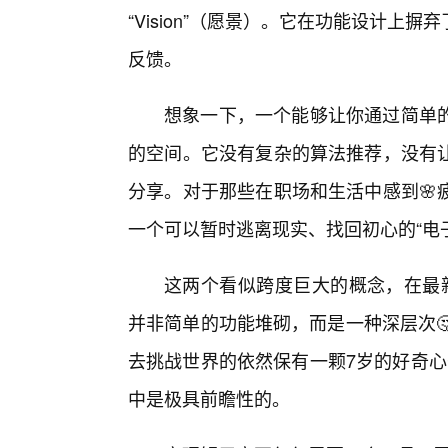
“Vision”（愿景）。它在功能设计
反馈。
想象一下，一个能够让你通过简单
的空间。它没有复杂的算法推荐，没有
分享。对于那些在职场和生活中感到🌸
一个可以暂时逃离现实、找回初心的“电
这两个看似跨度巨大的概念，在最
并非简单的功能堆砌，而是一种深层次
去挑战世界的依然保有一颗7岁的好奇心
中是极具前瞻性的。