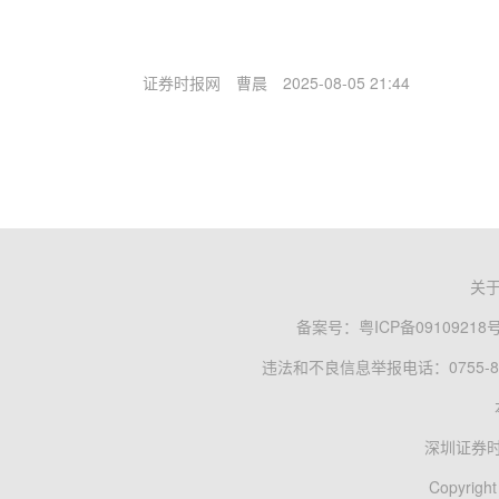
证券时报网
曹晨
2025-08-05 21:44
关
备案号：
粤ICP备09109218
违法和不良信息举报电话：0755-83
深圳证券
Copyright