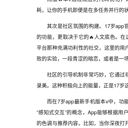
耗，让你的手机即便是在多任务并行的
其次是社区氛围的构建。17岁ap
的功能，更取决于它的🔥人文底色。在
平台那种充满功利性的社交，这里的用
败的实验，一段青涩的暗恋，或者是一
社区的引导机制非常巧妙，它通过
录美。这种积极向上的能量，正是17岁
而在7岁app最新手机版本v中，
“感知式交互”的概念，App能够根据
的色调与推荐内容。比如，当你深夜打