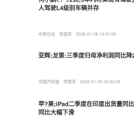
人驾驶L4级别车辆并存
中青在线
李建军
2026-01-28 14:51:08
亚辉;龙第:三季度归母净利润同比降25
中国汽车报
李建军
2026-01-25 03:44:08
苹?果;iPad二季度在印度出货量同
同比大幅下滑